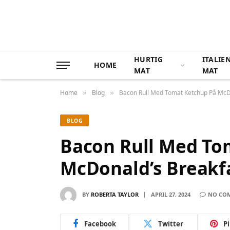
HURTIG
ITALIE
HOME
MAT
MAT
Home
Blog
Bacon Rull Med Tomat Ketchup På McD
»
»
BLOG
Bacon Rull Med To
McDonald’s Breakf
BY
ROBERTA TAYLOR
APRIL 27, 2024
NO CO
Facebook
Twitter
P