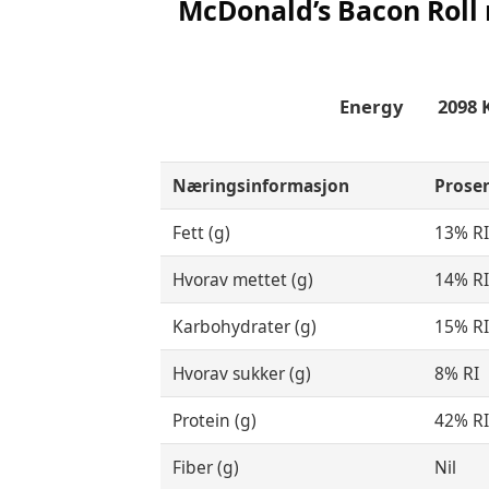
McDonald’s Bacon Roll
Energy 2098 KJ
Næringsinformasjon
Prosen
Fett (g)
13% R
Hvorav mettet (g)
14% R
Karbohydrater (g)
15% R
Hvorav sukker (g)
8% RI
Protein (g)
42% R
Fiber (g)
Nil