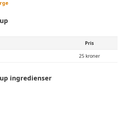
rge
hup
Pris
25 kroner
up ingredienser