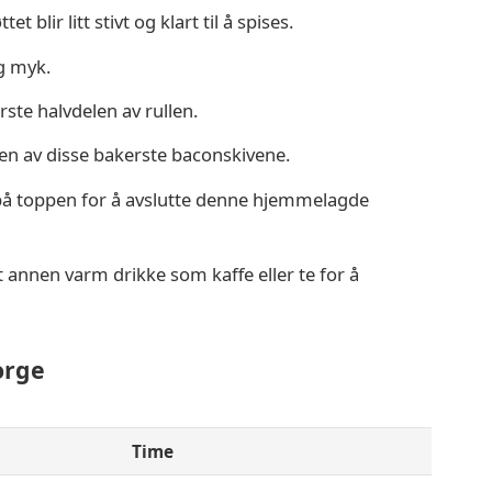
t blir litt stivt og klart til å spises.
og myk.
ste halvdelen av rullen.
n av disse bakerste baconskivene.
 på toppen for å avslutte denne hjemmelagde
 annen varm drikke som kaffe eller te for å
orge
Time