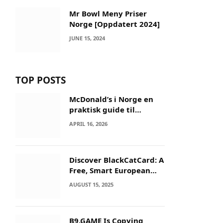
Mr Bowl Meny Priser
Norge [Oppdatert 2024]
JUNE 15, 2024
TOP POSTS
McDonald’s i Norge en
praktisk guide til
menyer og besøk
APRIL 16, 2026
Discover BlackCatCard: A
Free, Smart European
IBAN & Crypto Card
AUGUST 15, 2025
B9.GAME Is Copying