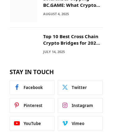
BC.GAME: What Crypto
Users Need to Know
AUGUST 4, 2025
Before They Deposit
Top 10 Best Cross Chain
Crypto Bridges for 2025:
Seamless
JULY 14, 2025
Interoperability Across
Blockchain Networks
STAY IN TOUCH
Facebook
Twitter
Pinterest
Instagram
YouTube
Vimeo