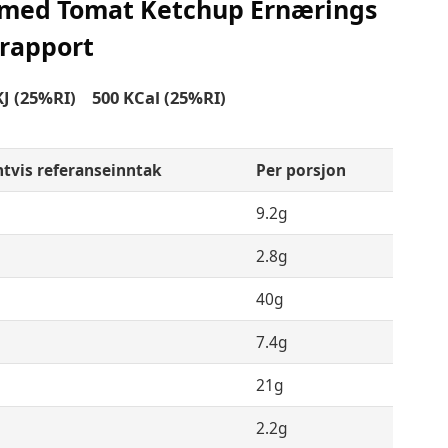
 med Tomat Ketchup Ernærings
rapport
 (25%RI) 500 KCal (25%RI)
tvis referanseinntak
Per porsjon
I
9.2g
I
2.8g
I
40g
7.4g
I
21g
2.2g