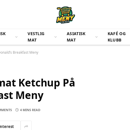
NSK
VESTLIG
ASIATISK
KAFÉ OG
MAT
MAT
KLUBB
onald’s Breakfast Meny
mat Ketchup På
ast Meny
MMENTS
4 MINS READ
interest