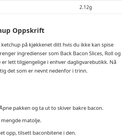
I
2.12g
hup Oppskrift
 ketchup på kjøkkenet ditt hvis du ikke kan spise
 trenger ingredienser som Back Bacon Slices, Roll og
r lett tilgjengelige i enhver dagligvarebutikk. Nå
ig det som er nevnt nedenfor i trinn.
Åpne pakken og ta ut to skiver bakre bacon.
n mengde matolje.
et opp, tilsett baconbitene i den.