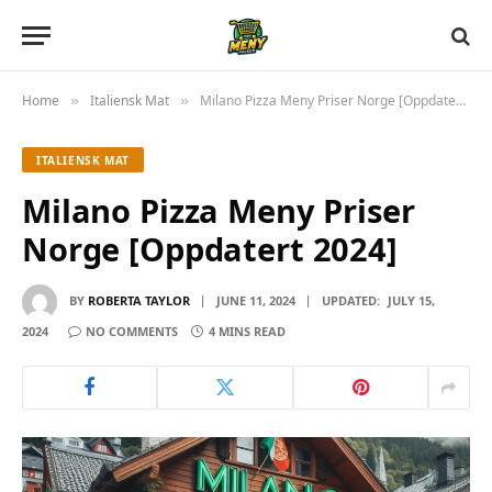
Home
Italiensk Mat
Milano Pizza Meny Priser Norge [Oppdatert 2024]
»
»
ITALIENSK MAT
Milano Pizza Meny Priser
Norge [Oppdatert 2024]
BY
ROBERTA TAYLOR
JUNE 11, 2024
UPDATED:
JULY 15,
2024
NO COMMENTS
4 MINS READ