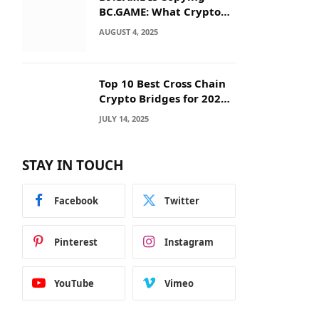
BC.GAME: What Crypto
Users Need to Know
AUGUST 4, 2025
Before They Deposit
Top 10 Best Cross Chain
Crypto Bridges for 2025:
Seamless
JULY 14, 2025
Interoperability Across
Blockchain Networks
STAY IN TOUCH
Facebook
Twitter
Pinterest
Instagram
YouTube
Vimeo