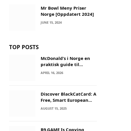
Mr Bowl Meny Priser
Norge [Oppdatert 2024]
JUNE 15, 2024
TOP POSTS
McDonald’s i Norge en
praktisk guide til
menyer og besøk
APRIL 16, 2026
Discover BlackCatCard: A
Free, Smart European
IBAN & Crypto Card
AUGUST 15, 2025
B9.GAME Is Copying