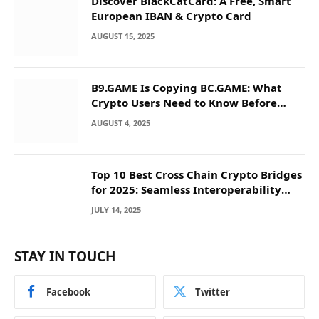
Discover BlackCatCard: A Free, Smart
European IBAN & Crypto Card
AUGUST 15, 2025
B9.GAME Is Copying BC.GAME: What
Crypto Users Need to Know Before
They Deposit
AUGUST 4, 2025
Top 10 Best Cross Chain Crypto Bridges
for 2025: Seamless Interoperability
Across Blockchain Networks
JULY 14, 2025
STAY IN TOUCH
Facebook
Twitter