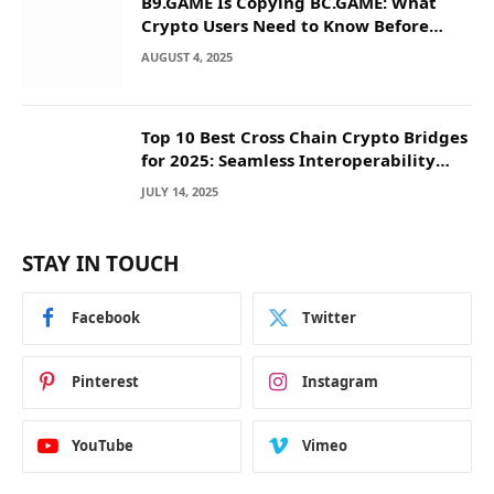
B9.GAME Is Copying BC.GAME: What
Crypto Users Need to Know Before
They Deposit
AUGUST 4, 2025
Top 10 Best Cross Chain Crypto Bridges
for 2025: Seamless Interoperability
Across Blockchain Networks
JULY 14, 2025
STAY IN TOUCH
Facebook
Twitter
Pinterest
Instagram
YouTube
Vimeo