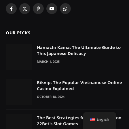
Facebook
X
Pinterest
YouTube
WhatsApp
(Twitter)
OUR PICKS
Hamachi Kama: The Ultimate Guide to
This Japanese Delicacy
MARCH 1, 2025
Rikvip: The Popular Vietnamese Online
Casino Explained
OCTOBER 18, 2024
The Best Strategies for Winning Big on
English
22Bet’s Slot Games