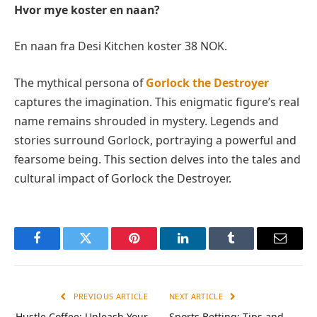
Hvor mye koster en naan?
En naan fra Desi Kitchen koster 38 NOK.
The mythical persona of
Gorlock the Destroyer
captures the imagination. This enigmatic figure’s real
name remains shrouded in mystery. Legends and
stories surround Gorlock, portraying a powerful and
fearsome being. This section delves into the tales and
cultural impact of Gorlock the Destroyer.
Facebook
Twitter
Pinterest
LinkedIn
Tumblr
Email
PREVIOUS ARTICLE
NEXT ARTICLE
Hustle Coffee: Unleash Your
Sports Betting: Tips and