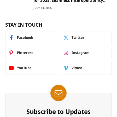
for 2025: Seamless Interoperability
Across Blockchain Networks
JULY 14, 2025
STAY IN TOUCH
Facebook
Twitter
Pinterest
Instagram
YouTube
Vimeo
Subscribe to Updates