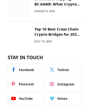
BC.GAME: What Crypto
Users Need to Know
AUGUST 4, 2025
Before They Deposit
Top 10 Best Cross Chain
Crypto Bridges for 2025:
Seamless
JULY 14, 2025
Interoperability Across
Blockchain Networks
STAY IN TOUCH
Facebook
Twitter
Pinterest
Instagram
YouTube
Vimeo