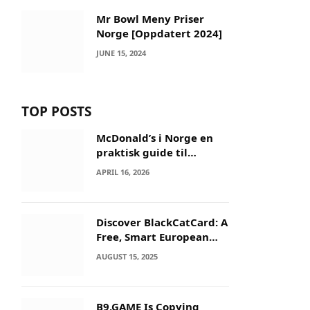
Mr Bowl Meny Priser
Norge [Oppdatert 2024]
JUNE 15, 2024
TOP POSTS
McDonald’s i Norge en
praktisk guide til
menyer og besøk
APRIL 16, 2026
Discover BlackCatCard: A
Free, Smart European
IBAN & Crypto Card
AUGUST 15, 2025
B9.GAME Is Copying