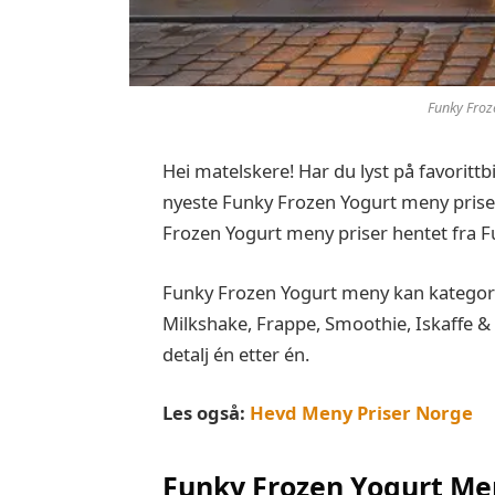
Funky Froz
Hei matelskere! Har du lyst på favorittb
nyeste Funky Frozen Yogurt meny priser
Frozen Yogurt meny priser hentet fra 
Funky Frozen Yogurt meny kan kategor
Milkshake, Frappe, Smoothie, Iskaffe & D
detalj én etter én.
Les også:
Hevd Meny Priser Norge
Funky Frozen Yogurt
Men