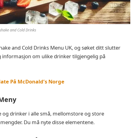
shake and Cold Drinks
hake and Cold Drinks Menu UK, og søket ditt slutter
g informasjon om ulike drinker tilgjengelig på
late På McDonald’s Norge
 Meny
e og drinker i alle små, mellomstore og store
lorimengder. Du må nyte disse elementene.