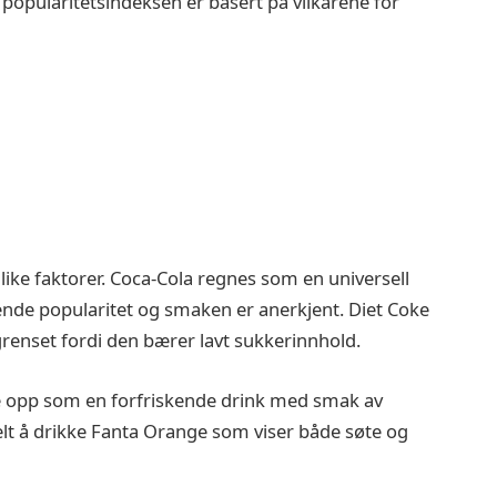
opularitetsindeksen er basert på vilkårene for
ulike faktorer. Coca-Cola regnes som en universell
de popularitet og smaken er anerkjent. Diet Coke
egrenset fordi den bærer lavt sukkerinnhold.
e opp som en forfriskende drink med smak av
elt å drikke Fanta Orange som viser både søte og