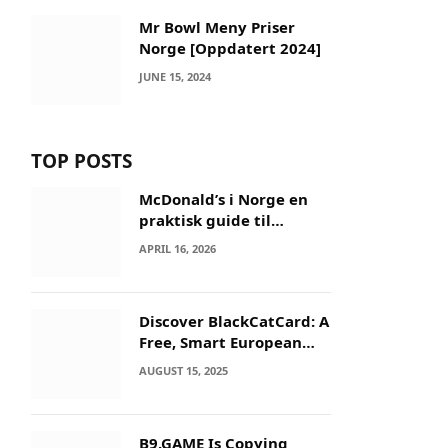
Mr Bowl Meny Priser
Norge [Oppdatert 2024]
JUNE 15, 2024
TOP POSTS
McDonald’s i Norge en
praktisk guide til
menyer og besøk
APRIL 16, 2026
Discover BlackCatCard: A
Free, Smart European
IBAN & Crypto Card
AUGUST 15, 2025
B9.GAME Is Copying