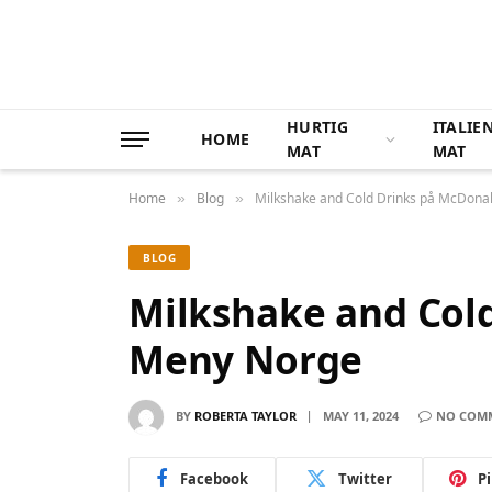
HURTIG
ITALIE
HOME
MAT
MAT
Home
Blog
Milkshake and Cold Drinks på McDona
»
»
BLOG
Milkshake and Col
Meny Norge
BY
ROBERTA TAYLOR
MAY 11, 2024
NO COM
Facebook
Twitter
P