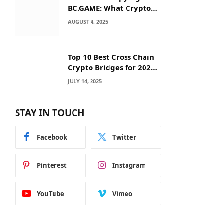
BC.GAME: What Crypto
Users Need to Know
AUGUST 4, 2025
Before They Deposit
Top 10 Best Cross Chain
Crypto Bridges for 2025:
Seamless
JULY 14, 2025
Interoperability Across
Blockchain Networks
STAY IN TOUCH
Facebook
Twitter
Pinterest
Instagram
YouTube
Vimeo