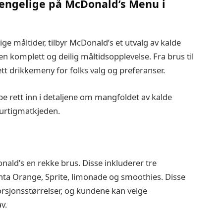
gjengelige på McDonald’s Menu i
ge måltider, tilbyr McDonald’s et utvalg av kalde
n komplett og deilig måltidsopplevelse. Fra brus til
ett drikkemeny for folks valg og preferanser.
ppe rett inn i detaljene om mangfoldet av kalde
hurtigmatkjeden.
ld’s en rekke brus. Disse inkluderer tre
Fanta Orange, Sprite, limonade og smoothies. Disse
 porsjonsstørrelser, og kundene kan velge
v.