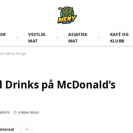
NSK
VESTLIG
ASIATISK
KAFÉ OG
MAT
MAT
KLUBB
ld’s Meny Norge
d Drinks på McDonald’s
MENTS
8 MINS READ
interest