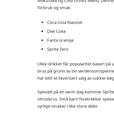
Milkshake og Cold Drinks Menu. Denne p
forbruk og smak.
Coca-Cola Klassisk
Diet Coke
Fanta oransje
Sprite Zero
Ulike drikker får popularitet basert på 
brus på grunn av sin verdensomspennen
har blitt et favorisert valg av sukker-b
Spesielt på en varm dag kommer Sprit
sitrusbrus. Små barn foretrekker spesi
syrlige smaker i like store deler.