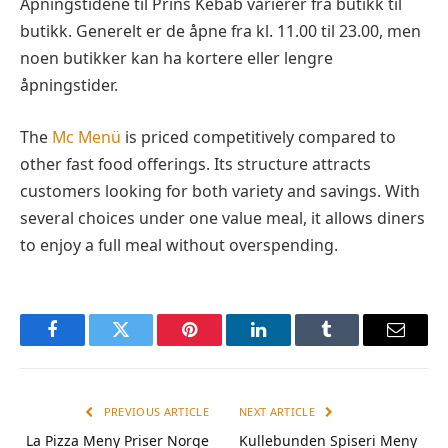
Åpningstidene til Prins Kebab varierer fra butikk til
butikk. Generelt er de åpne fra kl. 11.00 til 23.00, men
noen butikker kan ha kortere eller lengre
åpningstider.
The
Mc Menü
is priced competitively compared to
other fast food offerings. Its structure attracts
customers looking for both variety and savings. With
several choices under one value meal, it allows diners
to enjoy a full meal without overspending.
Facebook
Twitter
Pinterest
LinkedIn
Tumblr
Email
PREVIOUS ARTICLE
NEXT ARTICLE
La Pizza Meny Priser Norge
Kullebunden Spiseri Meny