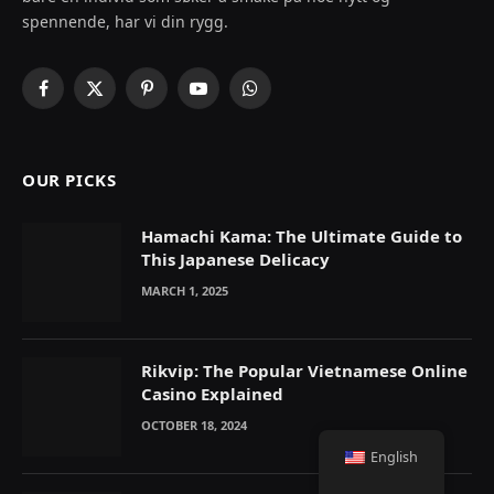
spennende, har vi din rygg.
Facebook
X
Pinterest
YouTube
WhatsApp
(Twitter)
OUR PICKS
Hamachi Kama: The Ultimate Guide to
This Japanese Delicacy
MARCH 1, 2025
Rikvip: The Popular Vietnamese Online
Casino Explained
OCTOBER 18, 2024
English