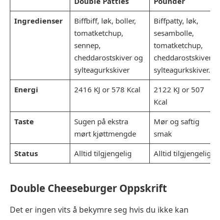
Double Patties
Pounder
Ingredienser
Biffbiff, løk, boller,
Biffpatty, løk,
tomatketchup,
sesambolle,
sennep,
tomatketchup,
cheddarostskiver og
cheddarostskiver,
sylteagurkskiver
sylteagurkskiver.
Energi
2416 KJ or 578 Kcal
2122 KJ or 507
Kcal
Taste
Sugen på ekstra
Mør og saftig
mørt kjøttmengde
smak
Status
Alltid tilgjengelig
Alltid tilgjengelig
Double
Cheeseburger Oppskrift
Det er ingen vits å bekymre seg hvis du ikke kan