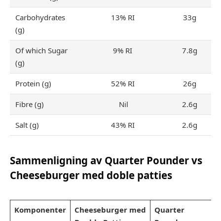
Carbohydrates
13% RI
33g
(g)
Of which Sugar
9% RI
7.8g
(g)
Protein (g)
52% RI
26g
Fibre (g)
Nil
2.6g
Salt (g)
43% RI
2.6g
Sammenligning av Quarter Pounder vs
Cheeseburger med doble patties
Komponenter
Cheeseburger
med
Quarter