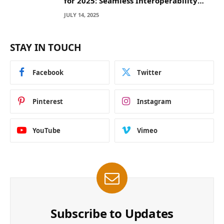
for 2025: Seamless Interoperability
Across Blockchain Networks
JULY 14, 2025
STAY IN TOUCH
Facebook
Twitter
Pinterest
Instagram
YouTube
Vimeo
Subscribe to Updates