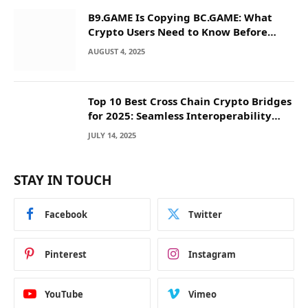
B9.GAME Is Copying BC.GAME: What
Crypto Users Need to Know Before
They Deposit
AUGUST 4, 2025
Top 10 Best Cross Chain Crypto Bridges
for 2025: Seamless Interoperability
Across Blockchain Networks
JULY 14, 2025
STAY IN TOUCH
Facebook
Twitter
Pinterest
Instagram
YouTube
Vimeo