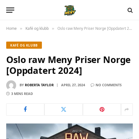
Home
Kafé og klubb
Oslo raw Meny Priser Norge [Oppdatert 2024]
»
»
KAFÉ OG KLUBB
Oslo raw Meny Priser Norge
[Oppdatert 2024]
BY
ROBERTA TAYLOR
APRIL 27, 2024
NO COMMENTS
3 MINS READ