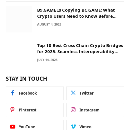
B9.GAME Is Copying BC.GAME: What
Crypto Users Need to Know Before
They Deposit
AUGUST 4, 2025
Top 10 Best Cross Chain Crypto Bridges
for 2025: Seamless Interoperability
Across Blockchain Networks
JULY 14, 2025
STAY IN TOUCH
Facebook
Twitter
Pinterest
Instagram
YouTube
Vimeo