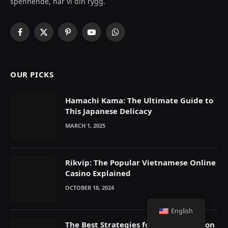
spennende, har vi din rygg.
Facebook
X
Pinterest
YouTube
WhatsApp
(Twitter)
OUR PICKS
Hamachi Kama: The Ultimate Guide to
This Japanese Delicacy
MARCH 1, 2025
Rikvip: The Popular Vietnamese Online
Casino Explained
OCTOBER 18, 2024
English
The Best Strategies for Winning Big on