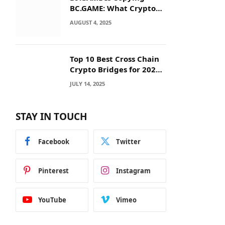
BC.GAME: What Crypto
Users Need to Know
AUGUST 4, 2025
Before They Deposit
Top 10 Best Cross Chain
Crypto Bridges for 2025:
Seamless
JULY 14, 2025
Interoperability Across
Blockchain Networks
STAY IN TOUCH
Facebook
Twitter
Pinterest
Instagram
YouTube
Vimeo