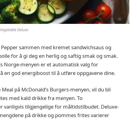
Vegetable Deluxe
ed Pepper sammen med kremet sandwichsaus og
bolle for å gi deg en herlig og saftig smak og smak.
s Norge-menyen er et automatisk valg for
få en god energiboost til å utføre oppgavene dine.
e Meal på McDonald’s Burgers-menyen, vil du bli
tes med kald drikke fra menyen. To
er vanligvis tilgjengelige for måltidstilbudet. Deluxe-
g mengdene på drikke og pommes frites varierer