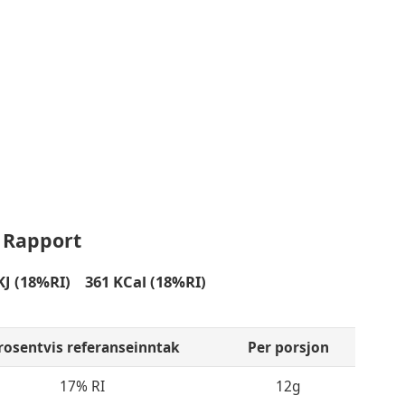
 Rapport
 (18%RI) 361 KCal (18%RI)
rosentvis referanseinntak
Per porsjon
17% RI
12g