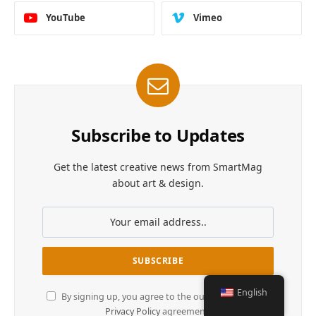
YouTube
Vimeo
Subscribe to Updates
Get the latest creative news from SmartMag
about art & design.
English
By signing up, you agree to the our terms and our
Privacy Policy
agreement.