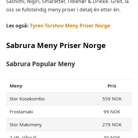
Sashimi, Nigiri, Småretter, Tilbehør & Drikke. Greit, la
oss se fullstendig meny priser i detalj én etter én.
Les også:
Tyren Torshov Meny Priser Norge
Sabrura Meny Priser Norge
Sabrura Popular Meny
Meny
Pris
Stor Kosekombo
559 NOK
Frostamaki
99 NOK
Stor Makimeny
279 NOK
2 stk. Vårrull
30 NOK