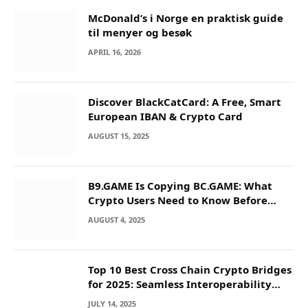
McDonald’s i Norge en praktisk guide
til menyer og besøk
APRIL 16, 2026
Discover BlackCatCard: A Free, Smart
European IBAN & Crypto Card
AUGUST 15, 2025
B9.GAME Is Copying BC.GAME: What
Crypto Users Need to Know Before
They Deposit
AUGUST 4, 2025
Top 10 Best Cross Chain Crypto Bridges
for 2025: Seamless Interoperability
Across Blockchain Networks
JULY 14, 2025