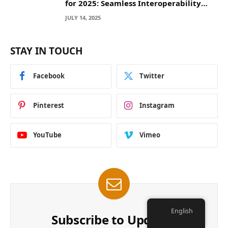
for 2025: Seamless Interoperability
Across Blockchain Networks
JULY 14, 2025
STAY IN TOUCH
Facebook
Twitter
Pinterest
Instagram
YouTube
Vimeo
English
Subscribe to Updates