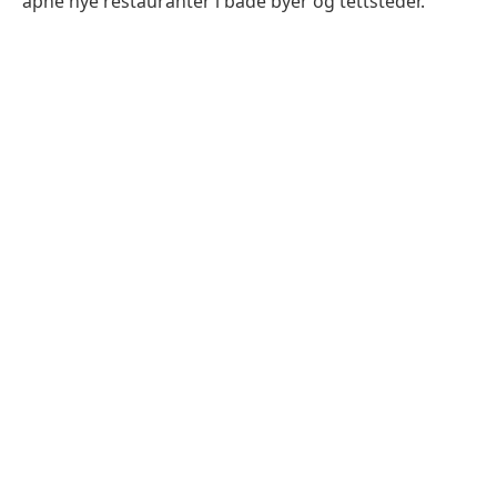
åpne nye restauranter i både byer og tettsteder.