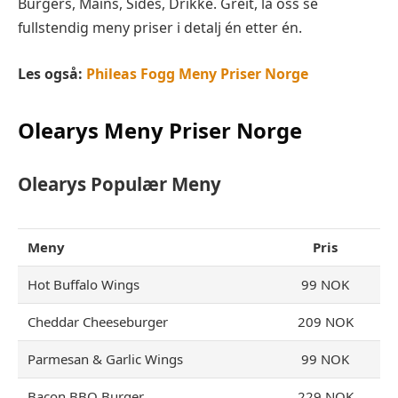
Burgers, Mains, Sides, Drikke. Greit, la oss se
fullstendig meny priser i detalj én etter én.
Les også:
Phileas Fogg Meny Priser Norge
Olearys
Meny Priser Norge
Olearys
Populær Meny
Meny
Pris
Hot Buffalo Wings
99 NOK
Cheddar Cheeseburger
209 NOK
Parmesan & Garlic Wings
99 NOK
Bacon BBQ Burger
229 NOK