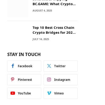
BC.GAME: What Crypto
Users Need to Know
AUGUST 4, 2025
Before They Deposit
Top 10 Best Cross Chain
Crypto Bridges for 2025:
Seamless
JULY 14, 2025
Interoperability Across
Blockchain Networks
STAY IN TOUCH
Facebook
Twitter
Pinterest
Instagram
YouTube
Vimeo