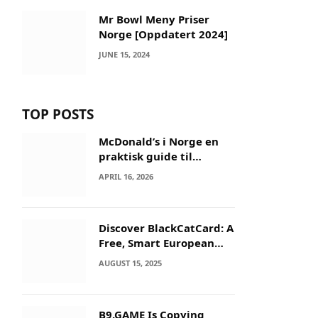
Mr Bowl Meny Priser
Norge [Oppdatert 2024]
JUNE 15, 2024
TOP POSTS
McDonald’s i Norge en
praktisk guide til
menyer og besøk
APRIL 16, 2026
Discover BlackCatCard: A
Free, Smart European
IBAN & Crypto Card
AUGUST 15, 2025
B9.GAME Is Copying