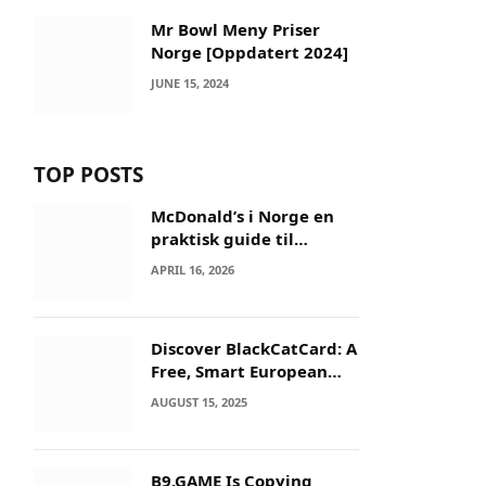
Mr Bowl Meny Priser
Norge [Oppdatert 2024]
JUNE 15, 2024
TOP POSTS
McDonald’s i Norge en
praktisk guide til
menyer og besøk
APRIL 16, 2026
Discover BlackCatCard: A
Free, Smart European
IBAN & Crypto Card
AUGUST 15, 2025
B9.GAME Is Copying