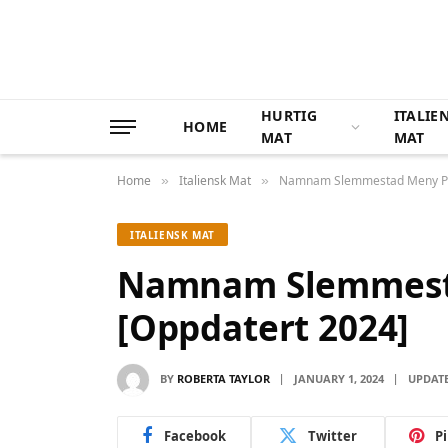
HURTIG
ITALIE
HOME
MAT
MAT
Home
Italiensk Mat
Namnam Slemmestad Meny Pri
»
»
ITALIENSK MAT
Namnam Slemmesta
[Oppdatert 2024]
BY
ROBERTA TAYLOR
JANUARY 1, 2024
UPDATE
Facebook
Twitter
P