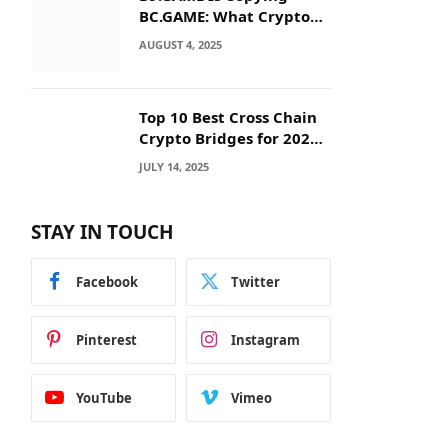
BC.GAME: What Crypto
Users Need to Know
AUGUST 4, 2025
Before They Deposit
Top 10 Best Cross Chain
Crypto Bridges for 2025:
Seamless
JULY 14, 2025
Interoperability Across
Blockchain Networks
STAY IN TOUCH
Facebook
Twitter
Pinterest
Instagram
YouTube
Vimeo