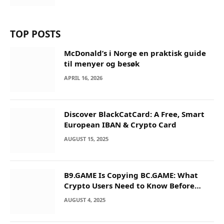
TOP POSTS
McDonald’s i Norge en praktisk guide
til menyer og besøk
APRIL 16, 2026
Discover BlackCatCard: A Free, Smart
European IBAN & Crypto Card
AUGUST 15, 2025
B9.GAME Is Copying BC.GAME: What
Crypto Users Need to Know Before
They Deposit
AUGUST 4, 2025