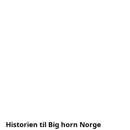
Historien til Big horn Norge