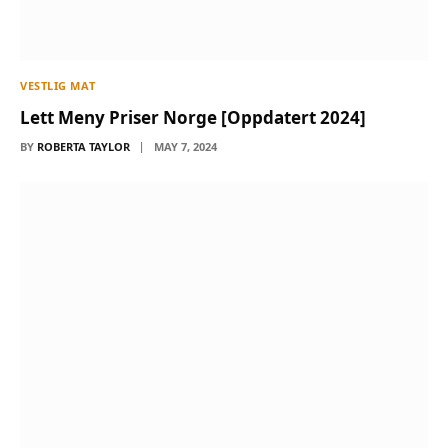
VESTLIG MAT
Lett Meny Priser Norge [Oppdatert 2024]
BY
ROBERTA TAYLOR
MAY 7, 2024