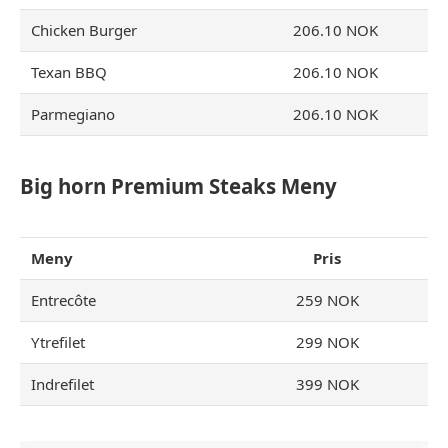
Chicken Burger
206.10 NOK
Texan BBQ
206.10 NOK
Parmegiano
206.10 NOK
Big horn Premium Steaks Meny
Meny
Pris
Entrecôte
259 NOK
Ytrefilet
299 NOK
Indrefilet
399 NOK