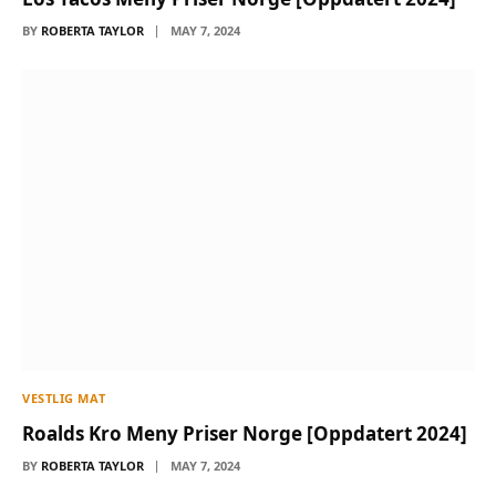
BY
ROBERTA TAYLOR
MAY 7, 2024
VESTLIG MAT
Roalds Kro Meny Priser Norge [Oppdatert 2024]
BY
ROBERTA TAYLOR
MAY 7, 2024