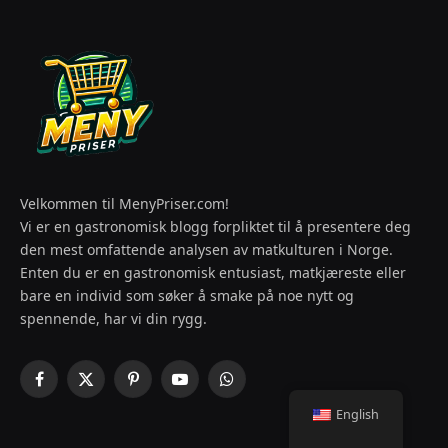
Velkommen til MenyPriser.com!
Vi er en gastronomisk blogg forpliktet til å presentere deg
den mest omfattende analysen av matkulturen i Norge.
Enten du er en gastronomisk entusiast, matkjæreste eller
bare en individ som søker å smake på noe nytt og
spennende, har vi din rygg.
Facebook
X
Pinterest
YouTube
WhatsApp
(Twitter)
English