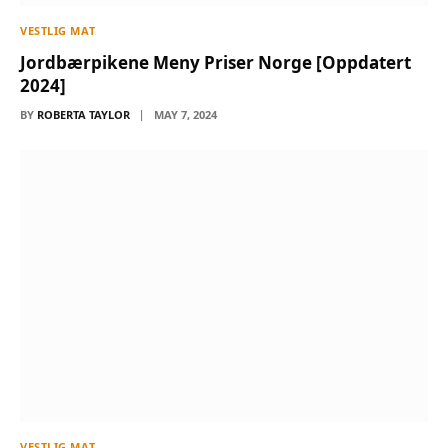
VESTLIG MAT
Jordbærpikene Meny Priser Norge [Oppdatert
2024]
BY
ROBERTA TAYLOR
MAY 7, 2024
VESTLIG MAT