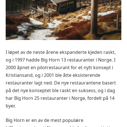
I løpet av de neste årene ekspanderte kjeden raskt,
og i 1997 hadde Big Horn 13 restauranter i Norge. I
2000 åpnet en pilotrestaurant for et nytt konsept i
Kristiansand, og i 2001 ble åtte eksisterende
restauranter lagt ned. De nye restaurantene basert
på det nye konseptet ble raskt en suksess, og i dag
har Big Horn 25 restauranter i Norge, fordelt på 14
byer.
Big Horn er en av de mest populære