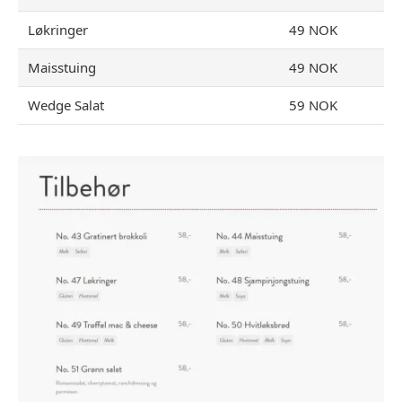
Løkringer
49 NOK
Maisstuing
49 NOK
Wedge Salat
59 NOK