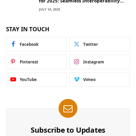
for 2025: Seamless Interoperability
Across Blockchain Networks
JULY 14, 2025
STAY IN TOUCH
Facebook
Twitter
Pinterest
Instagram
YouTube
Vimeo
Subscribe to Updates