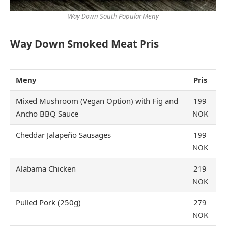
Way Down South Popular Meny
Way Down Smoked Meat Pris
Meny
Pris
Mixed Mushroom (Vegan Option) with Fig and
199
Ancho BBQ Sauce
NOK
Cheddar Jalapeño Sausages
199
NOK
Alabama Chicken
219
NOK
Pulled Pork (250g)
279
NOK