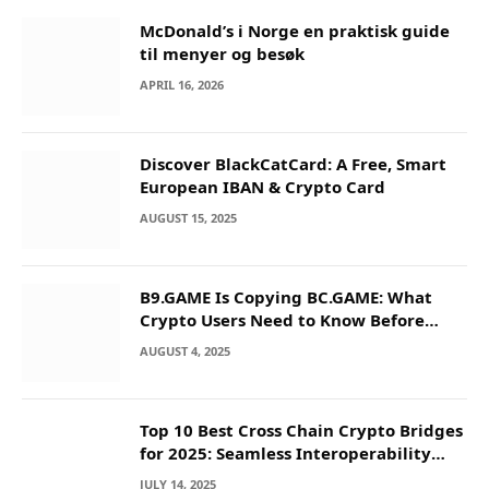
McDonald’s i Norge en praktisk guide
til menyer og besøk
APRIL 16, 2026
Discover BlackCatCard: A Free, Smart
European IBAN & Crypto Card
AUGUST 15, 2025
B9.GAME Is Copying BC.GAME: What
Crypto Users Need to Know Before
They Deposit
AUGUST 4, 2025
Top 10 Best Cross Chain Crypto Bridges
for 2025: Seamless Interoperability
Across Blockchain Networks
JULY 14, 2025