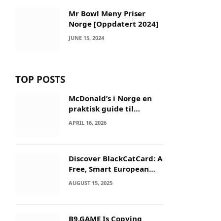
Mr Bowl Meny Priser
Norge [Oppdatert 2024]
JUNE 15, 2024
TOP POSTS
McDonald’s i Norge en
praktisk guide til
menyer og besøk
APRIL 16, 2026
Discover BlackCatCard: A
Free, Smart European
IBAN & Crypto Card
AUGUST 15, 2025
B9.GAME Is Copying