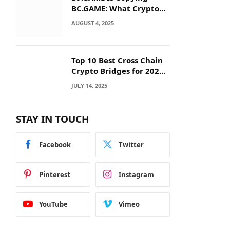
BC.GAME: What Crypto
Users Need to Know
AUGUST 4, 2025
Before They Deposit
Top 10 Best Cross Chain
Crypto Bridges for 2025:
Seamless
JULY 14, 2025
Interoperability Across
Blockchain Networks
STAY IN TOUCH
Facebook
Twitter
Pinterest
Instagram
YouTube
Vimeo