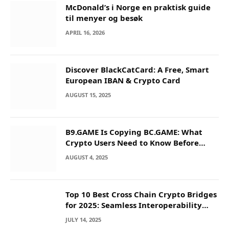
McDonald’s i Norge en praktisk guide
til menyer og besøk
APRIL 16, 2026
Discover BlackCatCard: A Free, Smart
European IBAN & Crypto Card
AUGUST 15, 2025
B9.GAME Is Copying BC.GAME: What
Crypto Users Need to Know Before
They Deposit
AUGUST 4, 2025
Top 10 Best Cross Chain Crypto Bridges
for 2025: Seamless Interoperability
Across Blockchain Networks
JULY 14, 2025