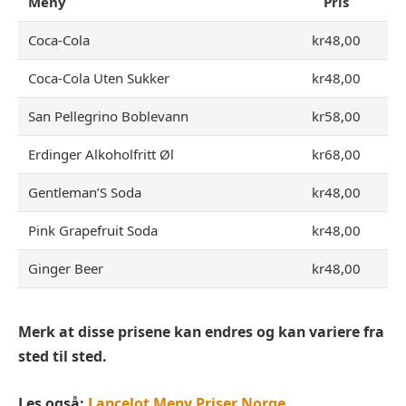
Meny
Pris
Coca-Cola
kr48,00
Coca-Cola Uten Sukker
kr48,00
San Pellegrino Boblevann
kr58,00
Erdinger Alkoholfritt Øl
kr68,00
Gentleman’S Soda
kr48,00
Pink Grapefruit Soda
kr48,00
Ginger Beer
kr48,00
Merk at disse prisene kan endres og kan variere fra
sted til sted.
Les også:
Lancelot Meny Priser Norge