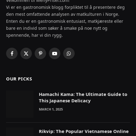
Velkommen til MenyPriser.com!
Vi er en gastronomisk blogg forpliktet til å presentere deg
den mest omfattende analysen av matkulturen i Norge.
Enten du er en gastronomisk entusiast, matkjæreste eller
bare en individ som søker å smake på noe nytt og
spennende, har vi din rygg.
Facebook
X
Pinterest
YouTube
WhatsApp
(Twitter)
OUR PICKS
Hamachi Kama: The Ultimate Guide to
This Japanese Delicacy
MARCH 1, 2025
Rikvip: The Popular Vietnamese Online