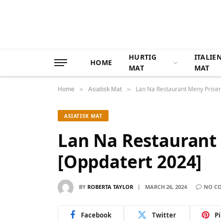
HURTIG
ITALIE
HOME
MAT
MAT
Home
Asiatisk Mat
Lan Na Restaurant Meny Priser
»
»
ASIATISK MAT
Lan Na Restaurant
[Oppdatert 2024]
BY
ROBERTA TAYLOR
MARCH 26, 2024
NO C
Facebook
Twitter
P