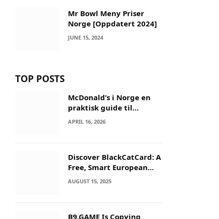
Mr Bowl Meny Priser
Norge [Oppdatert 2024]
JUNE 15, 2024
TOP POSTS
McDonald’s i Norge en
praktisk guide til
menyer og besøk
APRIL 16, 2026
Discover BlackCatCard: A
Free, Smart European
IBAN & Crypto Card
AUGUST 15, 2025
B9.GAME Is Copying