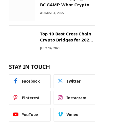
BC.GAME: What Crypto
Users Need to Know
AUGUST 4, 2025
Before They Deposit
Top 10 Best Cross Chain
Crypto Bridges for 2025:
Seamless
JULY 14, 2025
Interoperability Across
Blockchain Networks
STAY IN TOUCH
Facebook
Twitter
Pinterest
Instagram
YouTube
Vimeo