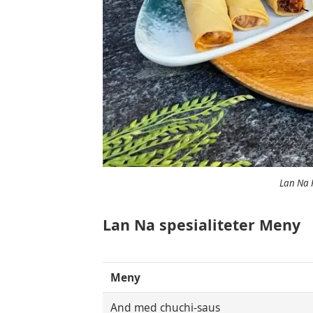
Lan Na R
Lan Na
spesialiteter Meny
Meny
And med chuchi-saus