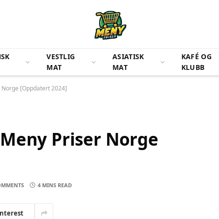
NSK
VESTLIG
ASIATISK
KAFÉ OG
MAT
MAT
KLUBB
 Norge [Oppdatert 2024]
 Meny Priser Norge
OMMENTS
4 MINS READ
interest