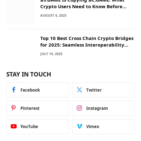
Crypto Users Need to Know Before
They Deposit
AUGUST 4, 2025
Top 10 Best Cross Chain Crypto Bridges
for 2025: Seamless Interoperability
Across Blockchain Networks
JULY 14, 2025
STAY IN TOUCH
Facebook
Twitter
Pinterest
Instagram
YouTube
Vimeo