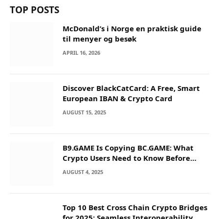
TOP POSTS
McDonald’s i Norge en praktisk guide
til menyer og besøk
APRIL 16, 2026
Discover BlackCatCard: A Free, Smart
European IBAN & Crypto Card
AUGUST 15, 2025
B9.GAME Is Copying BC.GAME: What
Crypto Users Need to Know Before
They Deposit
AUGUST 4, 2025
Top 10 Best Cross Chain Crypto Bridges
for 2025: Seamless Interoperability