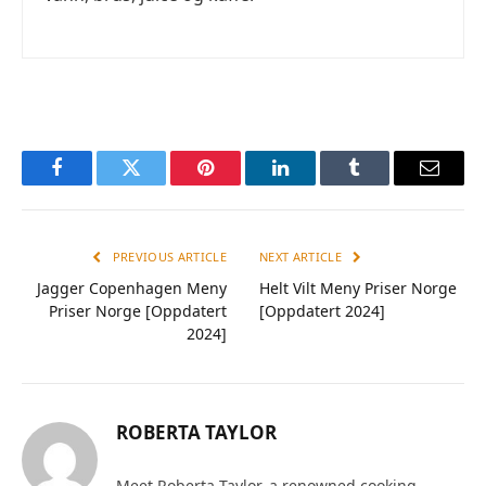
Facebook
Twitter
Pinterest
LinkedIn
Tumblr
Email
PREVIOUS ARTICLE
NEXT ARTICLE
Jagger Copenhagen Meny
Helt Vilt Meny Priser Norge
Priser Norge [Oppdatert
[Oppdatert 2024]
2024]
ROBERTA TAYLOR
Meet Roberta Taylor, a renowned cooking