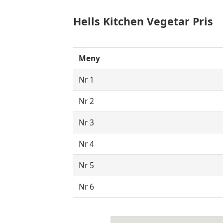
Hells Kitchen Vegetar Pris
Meny
Nr 1
Nr 2
Nr 3
Nr 4
Nr 5
Nr 6