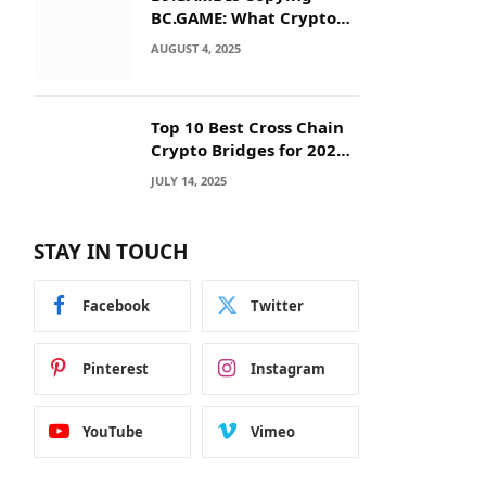
BC.GAME: What Crypto
Users Need to Know
AUGUST 4, 2025
Before They Deposit
Top 10 Best Cross Chain
Crypto Bridges for 2025:
Seamless
JULY 14, 2025
Interoperability Across
Blockchain Networks
STAY IN TOUCH
Facebook
Twitter
Pinterest
Instagram
YouTube
Vimeo