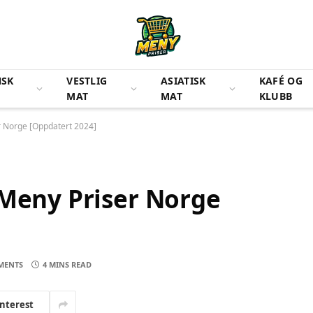
NSK
VESTLIG
ASIATISK
KAFÉ OG
MAT
MAT
KLUBB
r Norge [Oppdatert 2024]
 Meny Priser Norge
MENTS
4 MINS READ
interest