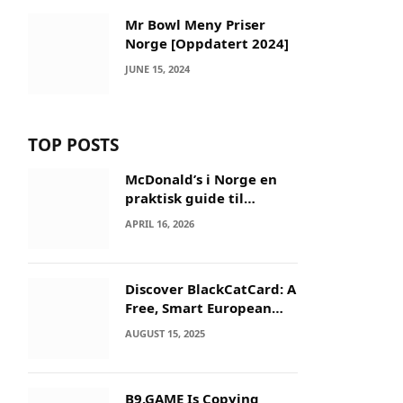
Mr Bowl Meny Priser
Norge [Oppdatert 2024]
JUNE 15, 2024
TOP POSTS
McDonald’s i Norge en
praktisk guide til
menyer og besøk
APRIL 16, 2026
Discover BlackCatCard: A
Free, Smart European
IBAN & Crypto Card
AUGUST 15, 2025
B9.GAME Is Copying