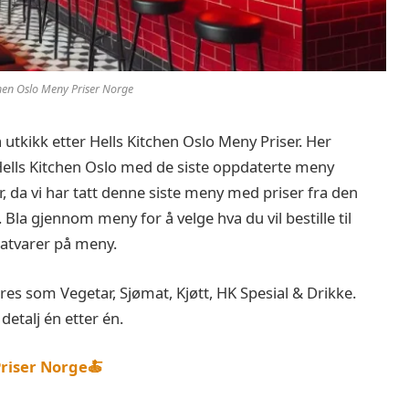
chen Oslo Meny Priser Norge
 utkikk etter Hells Kitchen Oslo Meny Priser. Her
Hells Kitchen Oslo med de siste oppdaterte meny
r, da vi har tatt denne siste meny med priser fra den
o. Bla gjennom meny for å velge hva du vil bestille til
matvarer på meny.
es som Vegetar, Sjømat, Kjøtt, HK Spesial & Drikke.
 detalj én etter én.
riser Norge🍝