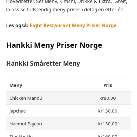
Hovedretter, Set Meny, Kimchi, Drikke & Extra. Greit,
la oss se fullstendig meny priser i detalj én etter én.
Les også:
Eight Restaurant Meny Priser Norge
Hankki
Meny Priser Norge
Hankki
Småretter
Meny
Meny
Pris
Chicken Mandu
kr80,00
Japchae
kr130,00
Haemul-Pajeon
kr130,00
Tteokbokki
kr160,00