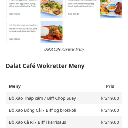
Dalat Café Risretter Meny
Dalat Café Wokretter Meny
Meny
Pris
Bò Xào Thập cẩm / Biff Chop Suey
kr219,00
Bò Xào Bông Cải / Biff og brokkoli
kr219,00
Bò Xào Cà Ri / Biff i karrisaus
kr219,00