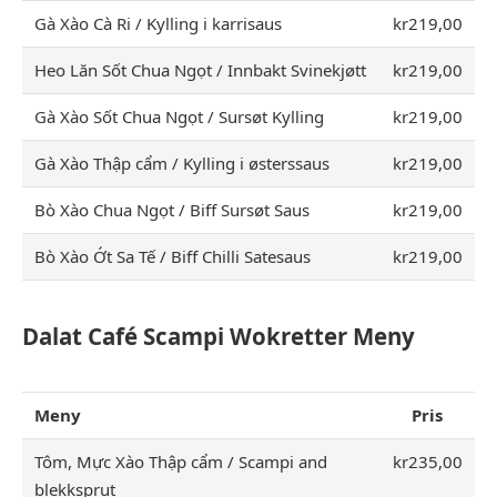
Gà Xào Cà Ri / Kylling i karrisaus
kr219,00
Heo Lăn Sốt Chua Ngọt / Innbakt Svinekjøtt
kr219,00
Gà Xào Sốt Chua Ngọt / Sursøt Kylling
kr219,00
Gà Xào Thập cẩm / Kylling i østerssaus
kr219,00
Bò Xào Chua Ngọt / Biff Sursøt Saus
kr219,00
Bò Xào Ớt Sa Tế / Biff Chilli Satesaus
kr219,00
Dalat Café Scampi Wokretter
Meny
Meny
Pris
Tôm, Mực Xào Thập cẩm / Scampi and
kr235,00
blekksprut