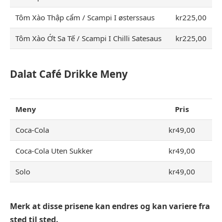
Tôm Xào Thập cẩm / Scampi I østerssaus
kr225,00
Tôm Xào Ớt Sa Tế / Scampi I Chilli Satesaus
kr225,00
Dalat Café Drikke Meny
Meny
Pris
Coca-Cola
kr49,00
Coca-Cola Uten Sukker
kr49,00
Solo
kr49,00
Merk at disse prisene kan endres og kan variere fra
sted til sted.