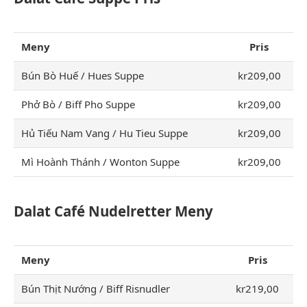
Meny
Pris
Bún Bò Huế / Hues Suppe
kr209,00
Phở Bò / Biff Pho Suppe
kr209,00
Hủ Tiếu Nam Vang / Hu Tieu Suppe
kr209,00
Mì Hoành Thánh / Wonton Suppe
kr209,00
Dalat Café Nudelretter Meny
Meny
Pris
Bún Thịt Nướng / Biff Risnudler
kr219,00