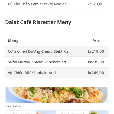
Mì Xào Thập Cẩm / Stekte Nudler
kr229,00
Dalat Café Risretter Meny
Meny
Pris
Cơm Chiên Dương Châu / Stekt Ris
kr219,00
Sườn Nướng / Stekt Svinekotelett
kr239,00
Vịt Chiên Bột ́/ Innbakt And
kr269,00