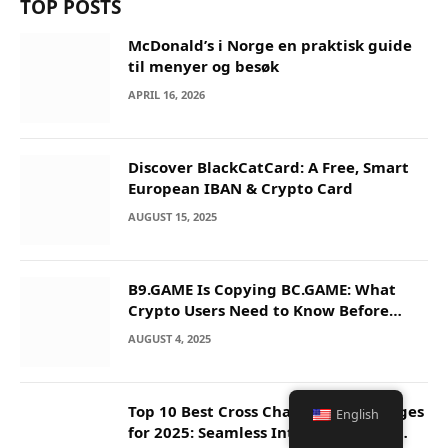
TOP POSTS
McDonald’s i Norge en praktisk guide
til menyer og besøk
APRIL 16, 2026
Discover BlackCatCard: A Free, Smart
European IBAN & Crypto Card
AUGUST 15, 2025
B9.GAME Is Copying BC.GAME: What
Crypto Users Need to Know Before
They Deposit
AUGUST 4, 2025
Top 10 Best Cross Chain Crypto Bridges
English
for 2025: Seamless Interoperability