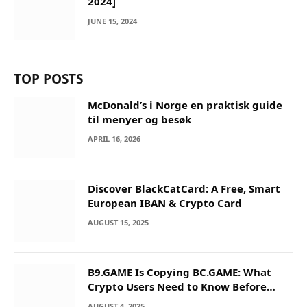
2024]
JUNE 15, 2024
TOP POSTS
McDonald’s i Norge en praktisk guide
til menyer og besøk
APRIL 16, 2026
Discover BlackCatCard: A Free, Smart
European IBAN & Crypto Card
AUGUST 15, 2025
B9.GAME Is Copying BC.GAME: What
Crypto Users Need to Know Before
They Deposit
AUGUST 4, 2025