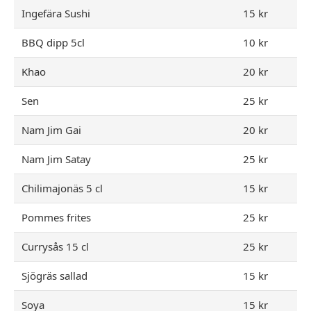
Ingefära Sushi
15 kr
BBQ dipp 5cl
10 kr
Khao
20 kr
Sen
25 kr
Nam Jim Gai
20 kr
Nam Jim Satay
25 kr
Chilimajonäs 5 cl
15 kr
Pommes frites
25 kr
Currysås 15 cl
25 kr
Sjögräs sallad
15 kr
Soya
15 kr