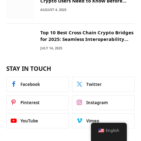
Crypto Users Need to Know Before
They Deposit
AUGUST 4, 2025
Top 10 Best Cross Chain Crypto Bridges
for 2025: Seamless Interoperability
Across Blockchain Networks
JULY 14, 2025
STAY IN TOUCH
Facebook
Twitter
Pinterest
Instagram
YouTube
Vimeo
English