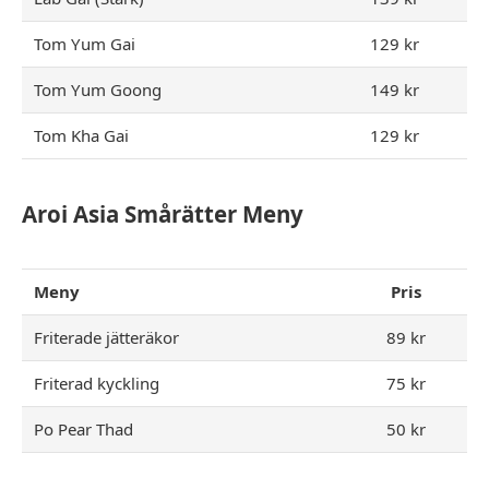
Tom Yum Gai
129 kr
Tom Yum Goong
149 kr
Tom Kha Gai
129 kr
Aroi Asia Smårätter Meny
Meny
Pris
Friterade jätteräkor
89 kr
Friterad kyckling
75 kr
Po Pear Thad
50 kr