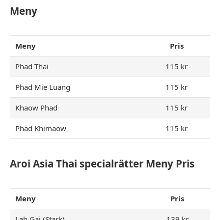
Meny
Meny
Pris
Phad Thai
115 kr
Phad Mie Luang
115 kr
Khaow Phad
115 kr
Phad Khimaow
115 kr
Aroi Asia Thai specialrätter Meny Pris
Meny
Pris
Lab Gai (Stark)
139 kr