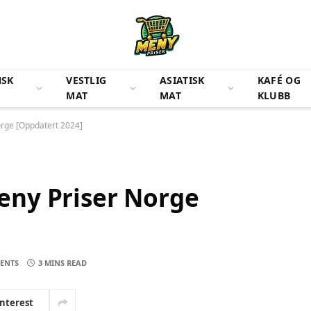
NSK
VESTLIG
ASIATISK
KAFÉ OG
MAT
MAT
KLUBB
rge [Oppdatert 2024]
ny Priser Norge
ENTS
3 MINS READ
interest