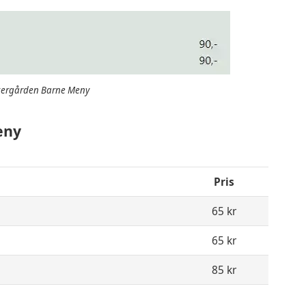
kergården Barne Meny
eny
Pris
65 kr
65 kr
85 kr