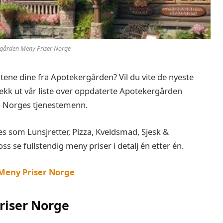
gården Meny Priser Norge
itene dine fra Apotekergården? Vil du vite de nyeste
kk ut vår liste over oppdaterte Apotekergården
n Norges tjenestemenn.
 som Lunsjretter, Pizza, Kveldsmad, Sjesk &
s se fullstendig meny priser i detalj én etter én.
Meny Priser Norge
riser Norge