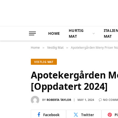
HURTIG
ITALIE
HOME
MAT
MAT
Home
Vestlig Mat
Apotekergården Meny Priser No
»
»
VESTLIG MAT
Apotekergården Me
[Oppdatert 2024]
BY
ROBERTA TAYLOR
MAY 1, 2024
NO COMM
Facebook
Twitter
P