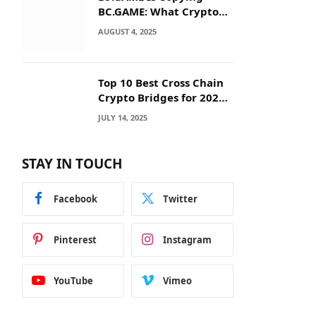
BC.GAME: What Crypto
Users Need to Know
AUGUST 4, 2025
Before They Deposit
Top 10 Best Cross Chain
Crypto Bridges for 2025:
Seamless
JULY 14, 2025
Interoperability Across
Blockchain Networks
STAY IN TOUCH
Facebook
Twitter
Pinterest
Instagram
YouTube
Vimeo