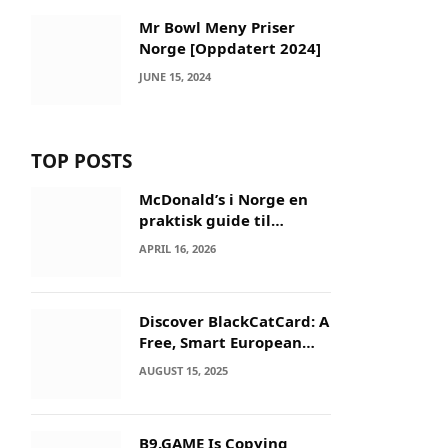
Mr Bowl Meny Priser
Norge [Oppdatert 2024]
JUNE 15, 2024
TOP POSTS
McDonald’s i Norge en
praktisk guide til
menyer og besøk
APRIL 16, 2026
Discover BlackCatCard: A
Free, Smart European
IBAN & Crypto Card
AUGUST 15, 2025
B9.GAME Is Copying