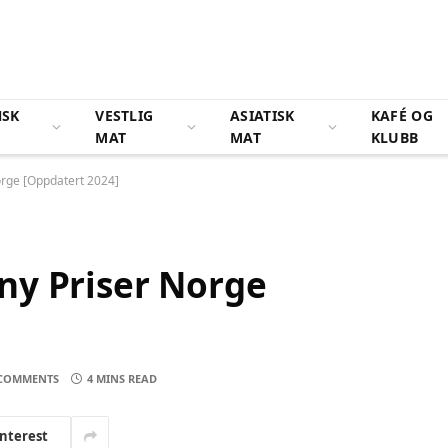
NSK
VESTLIG
ASIATISK
KAFÉ OG
MAT
MAT
KLUBB
rge [Oppdatert 2024]
ny Priser Norge
COMMENTS
4 MINS READ
interest