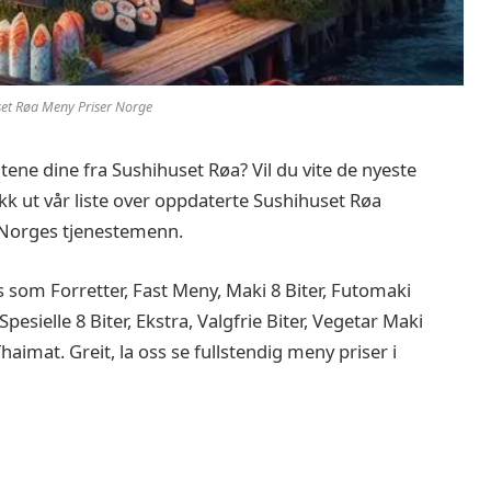
et Røa Meny Priser Norge
itene dine fra Sushihuset Røa? Vil du vite de nyeste
k ut vår liste over oppdaterte Sushihuset Røa
 Norges tjenestemenn.
som Forretter, Fast Meny, Maki 8 Biter, Futomaki
 Spesielle 8 Biter, Ekstra, Valgfrie Biter, Vegetar Maki
haimat. Greit, la oss se fullstendig meny priser i