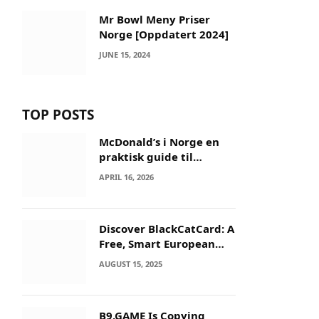
Mr Bowl Meny Priser
Norge [Oppdatert 2024]
JUNE 15, 2024
TOP POSTS
McDonald’s i Norge en
praktisk guide til
menyer og besøk
APRIL 16, 2026
Discover BlackCatCard: A
Free, Smart European
IBAN & Crypto Card
AUGUST 15, 2025
B9.GAME Is Copying