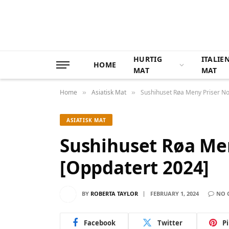
HURTIG
ITALIE
HOME
MAT
MAT
Home
Asiatisk Mat
Sushihuset Røa Meny Priser No
»
»
ASIATISK MAT
Sushihuset Røa Me
[Oppdatert 2024]
BY
ROBERTA TAYLOR
FEBRUARY 1, 2024
NO 
Facebook
Twitter
P