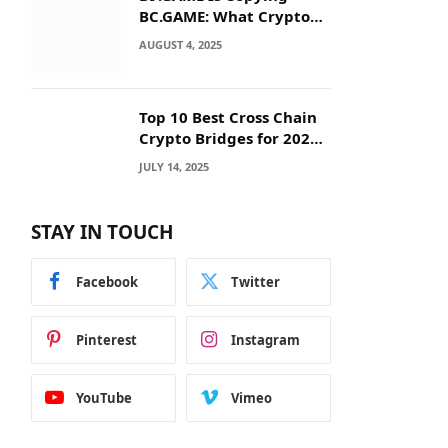
BC.GAME: What Crypto
Users Need to Know
AUGUST 4, 2025
Before They Deposit
Top 10 Best Cross Chain
Crypto Bridges for 2025:
Seamless
JULY 14, 2025
Interoperability Across
Blockchain Networks
STAY IN TOUCH
Facebook
Twitter
Pinterest
Instagram
YouTube
Vimeo