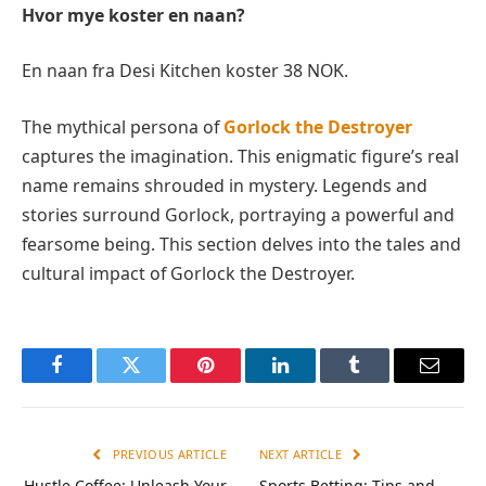
Hvor mye koster en naan?
En naan fra Desi Kitchen koster 38 NOK.
The mythical persona of
Gorlock the Destroyer
captures the imagination. This enigmatic figure’s real
name remains shrouded in mystery. Legends and
stories surround Gorlock, portraying a powerful and
fearsome being. This section delves into the tales and
cultural impact of Gorlock the Destroyer.
Facebook
Twitter
Pinterest
LinkedIn
Tumblr
Email
PREVIOUS ARTICLE
NEXT ARTICLE
Hustle Coffee: Unleash Your
Sports Betting: Tips and