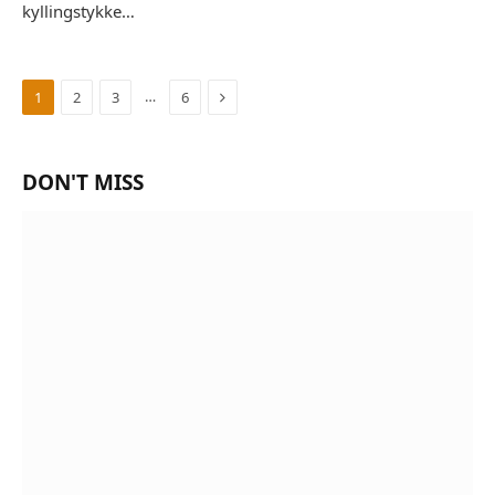
kyllingstykke…
Next
…
1
2
3
6
DON'T MISS