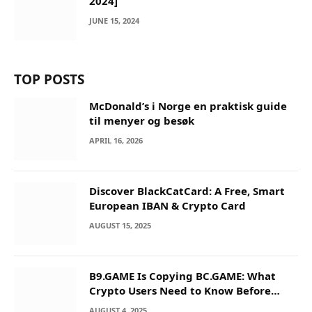
2024]
JUNE 15, 2024
TOP POSTS
McDonald’s i Norge en praktisk guide
til menyer og besøk
APRIL 16, 2026
Discover BlackCatCard: A Free, Smart
European IBAN & Crypto Card
AUGUST 15, 2025
B9.GAME Is Copying BC.GAME: What
Crypto Users Need to Know Before
They Deposit
AUGUST 4, 2025