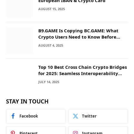
European IBAN & Crypto Card
AUGUST 15, 2025
B9.GAME Is Copying BC.GAME: What
Crypto Users Need to Know Before
They Deposit
AUGUST 4, 2025
Top 10 Best Cross Chain Crypto Bridges
for 2025: Seamless Interoperability
Across Blockchain Networks
JULY 14, 2025
STAY IN TOUCH
Facebook
Twitter
Pinterest
Instagram