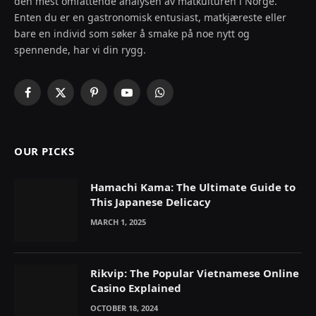
den mest omfattende analysen av matkulturen i Norge.
Enten du er en gastronomisk entusiast, matkjæreste eller
bare en individ som søker å smake på noe nytt og
spennende, har vi din rygg.
Facebook
X
Pinterest
YouTube
WhatsApp
(Twitter)
OUR PICKS
Hamachi Kama: The Ultimate Guide to
This Japanese Delicacy
MARCH 1, 2025
Rikvip: The Popular Vietnamese Online
Casino Explained
OCTOBER 18, 2024