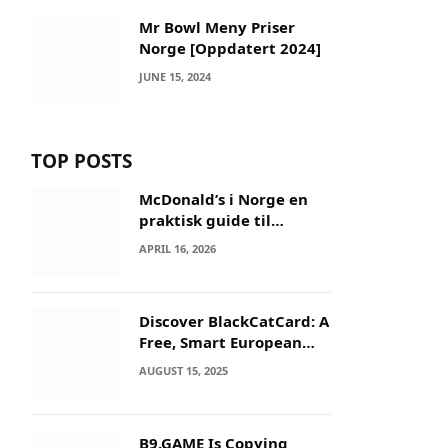
Mr Bowl Meny Priser
Norge [Oppdatert 2024]
JUNE 15, 2024
TOP POSTS
McDonald’s i Norge en
praktisk guide til
menyer og besøk
APRIL 16, 2026
Discover BlackCatCard: A
Free, Smart European
IBAN & Crypto Card
AUGUST 15, 2025
B9.GAME Is Copying