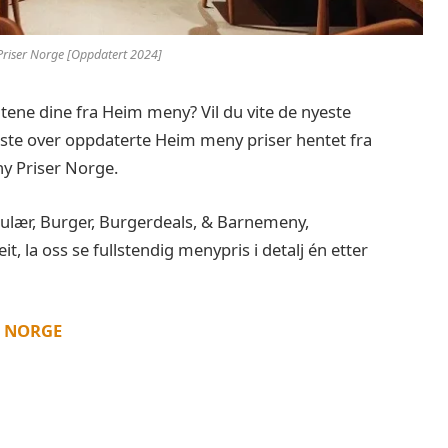
riser Norge [Oppdatert 2024]
itene dine fra Heim meny? Vil du vite de nyeste
iste over oppdaterte Heim meny priser hentet fra
y Priser Norge.
lær, Burger, Burgerdeals, & Barnemeny,
it, la oss se fullstendig menypris i detalj én etter
 NORGE
e