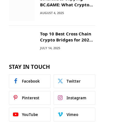
BC.GAME: What Crypto
Users Need to Know
AUGUST 4, 2025
Before They Deposit
Top 10 Best Cross Chain
Crypto Bridges for 2025:
Seamless
JULY 14, 2025
Interoperability Across
Blockchain Networks
STAY IN TOUCH
Facebook
Twitter
Pinterest
Instagram
YouTube
Vimeo