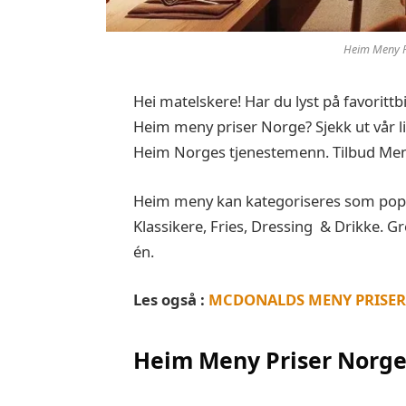
Heim Meny P
Hei matelskere! Har du lyst på favorittb
Heim meny priser Norge? Sjekk ut vår l
Heim Norges tjenestemenn. Tilbud Men
Heim meny kan kategoriseres som popu
Klassikere, Fries, Dressing & Drikke. Gre
én.
Les også :
MCDONALDS MENY PRISER
Heim Meny Priser Norg