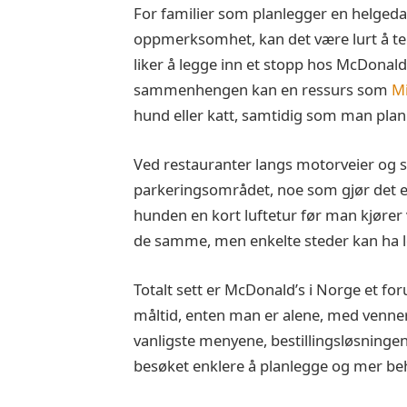
For familier som planlegger en helgeda
oppmerksomhet, kan det være lurt å te
liker å legge inn et stopp hos McDonald’s
sammenhengen kan en ressurs som
Mi
hund eller katt, samtidig som man planl
Ved restauranter langs motorveier og st
parkeringsområdet, noe som gjør det enk
hunden en kort luftetur før man kjører
de samme, men enkelte steder kan ha lo
Totalt sett er McDonald’s i Norge et for
måltid, enten man er alene, med venner e
vanligste menyene, bestillingsløsningen
besøket enklere å planlegge og mer beh