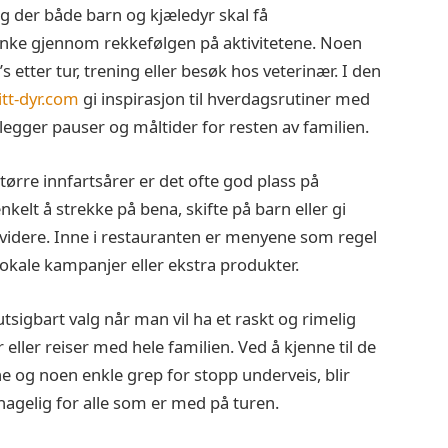
g der både barn og kjæledyr skal få
nke gjennom rekkefølgen på aktivitetene. Noen
 etter tur, trening eller besøk hos veterinær. I den
tt-dyr.com
gi inspirasjon til hverdagsrutiner med
egger pauser og måltider for resten av familien.
ørre innfartsårer er det ofte god plass på
elt å strekke på bena, skifte på barn eller gi
 videre. Inne i restauranten er menyene som regel
kale kampanjer eller ekstra produkter.
utsigbart valg når man vil ha et raskt og rimelig
ller reiser med hele familien. Ved å kjenne til de
e og noen enkle grep for stopp underveis, blir
agelig for alle som er med på turen.