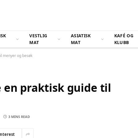
NSK
VESTLIG
ASIATISK
KAFÉ OG
MAT
MAT
KLUBB
til menyer og besøk
en praktisk guide til
3 MINS READ
interest