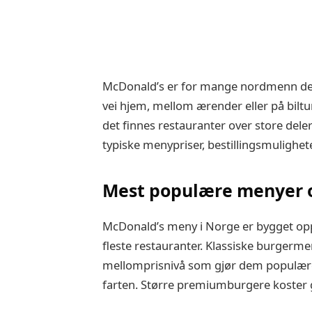
McDonald’s er for mange nordmenn det 
vei hjem, mellom ærender eller på biltur.
det finnes restauranter over store deler
typiske menypriser, bestillingsmulighet
Mest populære menyer o
McDonald’s meny i Norge er bygget opp
fleste restauranter. Klassiske burgerme
mellomprisnivå som gjør dem populære 
farten. Større premiumburgere koster gj