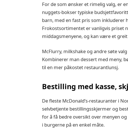
For de som ønsker et rimelig valg, er
nuggets‑bokser typiske budsjettfavoritt
barn, med en fast pris som inkluderer ho
Frokostsortimentet er vanligvis priset n
middagsmenyene, og kan være et greit al
McFlurry, milkshake og andre søte valg 
Kombinerer man dessert med meny, bør
til en mer påkostet restaurantlunsj.
Bestilling med kasse, s
De fleste McDonald’s‑restauranter i Nor
selvbetjente bestillingsskjermer og bes
for å få bedre oversikt over menyen og 
i burgerne på en enkel måte.