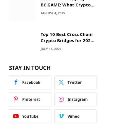
BC.GAME: What Crypto
Users Need to Know
AUGUST 4, 2025
Before They Deposit
Top 10 Best Cross Chain
Crypto Bridges for 2025:
Seamless
JULY 14, 2025
Interoperability Across
Blockchain Networks
STAY IN TOUCH
Facebook
Twitter
Pinterest
Instagram
YouTube
Vimeo