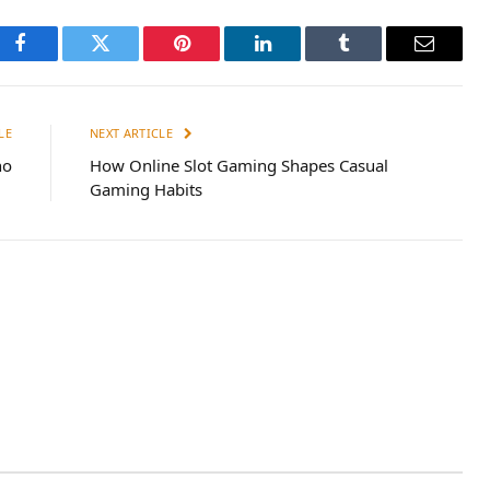
Facebook
Twitter
Pinterest
LinkedIn
Tumblr
Email
LE
NEXT ARTICLE
no
How Online Slot Gaming Shapes Casual
Gaming Habits