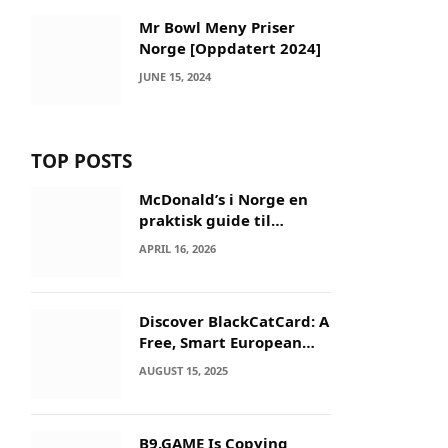
Mr Bowl Meny Priser
Norge [Oppdatert 2024]
JUNE 15, 2024
TOP POSTS
McDonald’s i Norge en
praktisk guide til
menyer og besøk
APRIL 16, 2026
Discover BlackCatCard: A
Free, Smart European
IBAN & Crypto Card
AUGUST 15, 2025
B9.GAME Is Copying