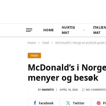
HURTIG
ITALIE
HOME
MAT
MAT
Home
Food
McDonald’s i Norge en praktisk guide 
»
»
FOOD
McDonald’s i Norge 
menyer og besøk
BY
MARKITO
APRIL 16, 2026
NO COMMENTS
Facebook
Twitter
P