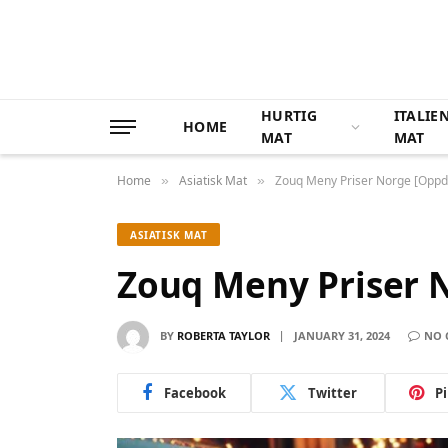
HURTIG
ITALIE
HOME
MAT
MAT
Home
Asiatisk Mat
Zouq Meny Priser Norge [Oppd
»
»
ASIATISK MAT
Zouq Meny Priser 
BY
ROBERTA TAYLOR
JANUARY 31, 2024
NO 
Facebook
Twitter
P