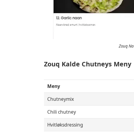
Zouq Naa
Zouq Kalde Chutneys Meny
Meny
Chutneymix
Chili chutney
Hvitløksdressing