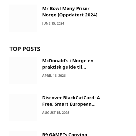
Mr Bowl Meny Priser
Norge [Oppdatert 2024]
JUNE 15, 2024
TOP POSTS
McDonald’s i Norge en
praktisk guide til
menyer og besøk
APRIL 16, 2026
Discover BlackCatCard: A
Free, Smart European
IBAN & Crypto Card
AUGUST 15, 2025
B9.GAME Is Copying