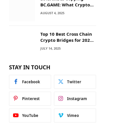
BC.GAME: What Crypto
Users Need to Know
AUGUST 4, 2025
Before They Deposit
Top 10 Best Cross Chain
Crypto Bridges for 2025:
Seamless
JULY 14, 2025
Interoperability Across
Blockchain Networks
STAY IN TOUCH
Facebook
Twitter
Pinterest
Instagram
YouTube
Vimeo