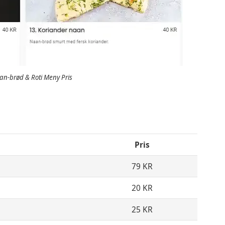
n-brød & Roti Meny Pris
Pris
79 KR
20 KR
25 KR