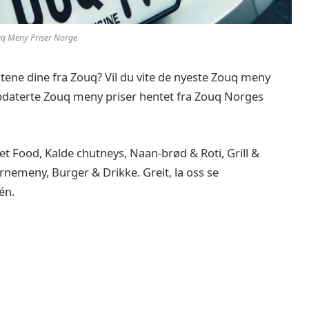
q Meny Priser Norge
itene dine fra Zouq? Vil du vite de nyeste Zouq meny
oppdaterte Zouq meny priser hentet fra Zouq Norges
 Food, Kalde chutneys, Naan-brød & Roti, Grill &
emeny, Burger & Drikke. Greit, la oss se
én.