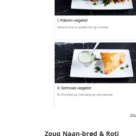
Zou
Zouq Naan-brød & Roti