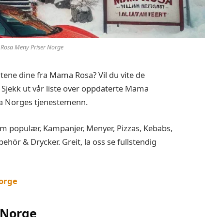
osa Meny Priser Norge
itene dine fra Mama Rosa? Vil du vite de
jekk ut vår liste over oppdaterte Mama
a Norges tjenestemenn.
 populær, Kampanjer, Menyer, Pizzas, Kebabs,
behör & Drycker. Greit, la oss se fullstendig
orge
 Norge