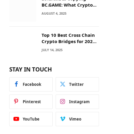
BC.GAME: What Crypto
Users Need to Know
AUGUST 4, 2025
Before They Deposit
Top 10 Best Cross Chain
Crypto Bridges for 2025:
Seamless
JULY 14, 2025
Interoperability Across
Blockchain Networks
STAY IN TOUCH
Facebook
Twitter
Pinterest
Instagram
YouTube
Vimeo