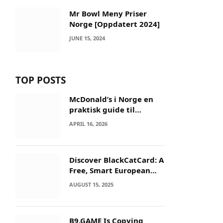
Mr Bowl Meny Priser
Norge [Oppdatert 2024]
JUNE 15, 2024
TOP POSTS
McDonald’s i Norge en
praktisk guide til
menyer og besøk
APRIL 16, 2026
Discover BlackCatCard: A
Free, Smart European
IBAN & Crypto Card
AUGUST 15, 2025
B9.GAME Is Copying