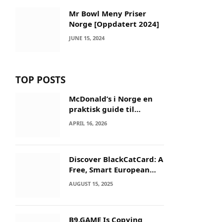
Mr Bowl Meny Priser
Norge [Oppdatert 2024]
JUNE 15, 2024
TOP POSTS
McDonald’s i Norge en
praktisk guide til
menyer og besøk
APRIL 16, 2026
Discover BlackCatCard: A
Free, Smart European
IBAN & Crypto Card
AUGUST 15, 2025
B9.GAME Is Copying