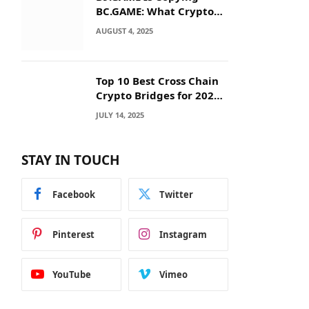
BC.GAME: What Crypto
Users Need to Know
AUGUST 4, 2025
Before They Deposit
Top 10 Best Cross Chain
Crypto Bridges for 2025:
Seamless
JULY 14, 2025
Interoperability Across
Blockchain Networks
STAY IN TOUCH
Facebook
Twitter
Pinterest
Instagram
YouTube
Vimeo