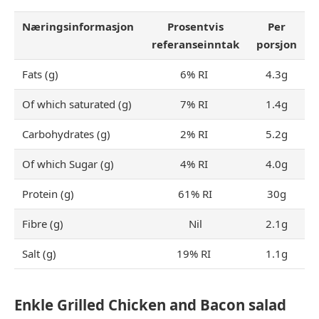
Næringsinformasjon
Prosentvis
Per
referanseinntak
porsjon
Fats (g)
6% RI
4.3g
Of which saturated (g)
7% RI
1.4g
Carbohydrates (g)
2% RI
5.2g
Of which Sugar (g)
4% RI
4.0g
Protein (g)
61% RI
30g
Fibre (g)
Nil
2.1g
Salt (g)
19% RI
1.1g
Enkle Grilled Chicken and Bacon salad