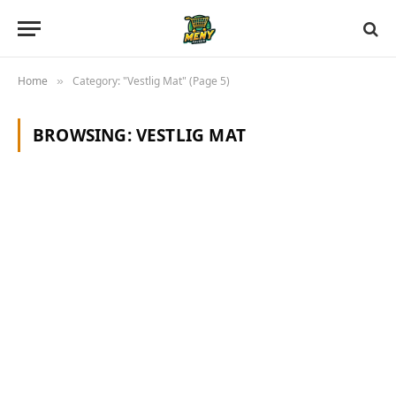
Home
Category: "Vestlig Mat" (Page 5)
»
BROWSING:
VESTLIG MAT