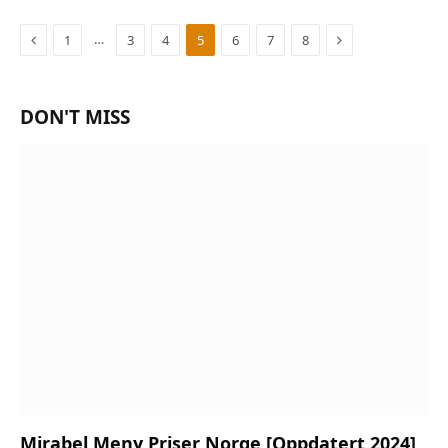
Previous
Next
…
1
3
4
5
6
7
8
DON'T MISS
Mirabel Meny Priser Norge [Oppdatert 2024]