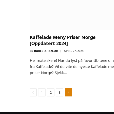
Kaffelade Meny Priser Norge
[Oppdatert 2024]
BY
ROBERTA TAYLOR
APRIL 27, 2024
Hei matelskere! Har du lyst på favorittbitene di
fra Kaffelade? Vil du vite de nyeste Kaffelade m
priser Norge? Sjekk…
Previous
1
2
3
4