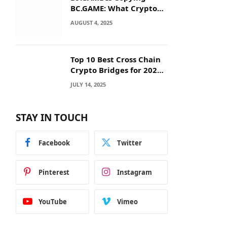
BC.GAME: What Crypto
Users Need to Know
AUGUST 4, 2025
Before They Deposit
Top 10 Best Cross Chain
Crypto Bridges for 2025:
Seamless
JULY 14, 2025
Interoperability Across
Blockchain Networks
STAY IN TOUCH
Facebook
Twitter
Pinterest
Instagram
YouTube
Vimeo