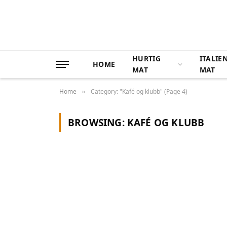
HURTIG
ITALIE
HOME
MAT
MAT
Home
Category: "Kafé og klubb" (Page 4)
»
BROWSING:
KAFÉ OG KLUBB