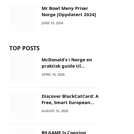
Mr Bowl Meny Priser
Norge [Oppdatert 2024]
JUNE 15, 2024
TOP POSTS
McDonald’s i Norge en
praktisk guide til
menyer og besøk
APRIL 16, 2026
Discover BlackCatCard: A
Free, Smart European
IBAN & Crypto Card
AUGUST 15, 2025
B9.GAME Is Copying