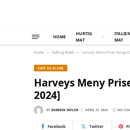
HURTIG
ITALIE
HOME
MAT
MAT
Home
Kafé og klubb
Harveys Meny Priser Norge [
»
»
KAFÉ OG KLUBB
Harveys Meny Pris
2024]
BY
ROBERTA TAYLOR
APRIL 27, 2024
NO CO
Facebook
Twitter
P