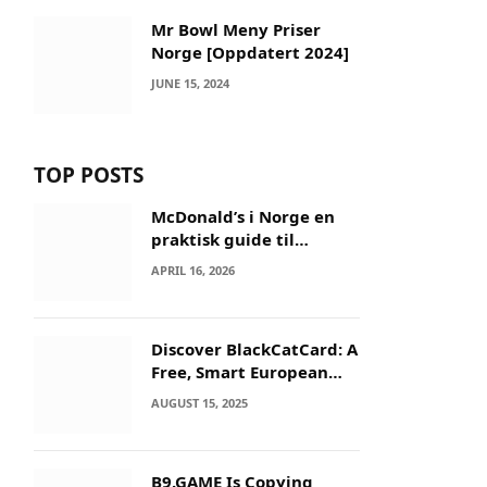
Mr Bowl Meny Priser
Norge [Oppdatert 2024]
JUNE 15, 2024
TOP POSTS
McDonald’s i Norge en
praktisk guide til
menyer og besøk
APRIL 16, 2026
Discover BlackCatCard: A
Free, Smart European
IBAN & Crypto Card
AUGUST 15, 2025
B9.GAME Is Copying