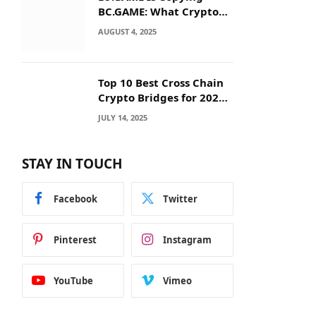
BC.GAME: What Crypto
Users Need to Know
AUGUST 4, 2025
Before They Deposit
Top 10 Best Cross Chain
Crypto Bridges for 2025:
Seamless
JULY 14, 2025
Interoperability Across
Blockchain Networks
STAY IN TOUCH
Facebook
Twitter
Pinterest
Instagram
YouTube
Vimeo