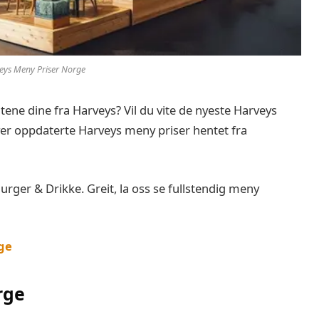
eys Meny Priser Norge
itene dine fra Harveys? Vil du vite de nyeste Harveys
ver oppdaterte Harveys meny priser hentet fra
ger & Drikke. Greit, la oss se fullstendig meny
ge
rge